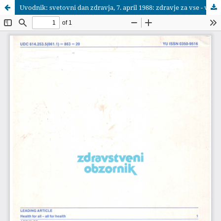
Uvodnik: svetovni dan zdravja, 7. april 1988: zdravje za vse - vsi za zdravje