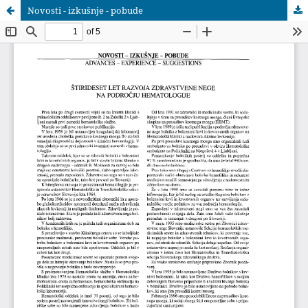
Novosti - izkušnje - pobude