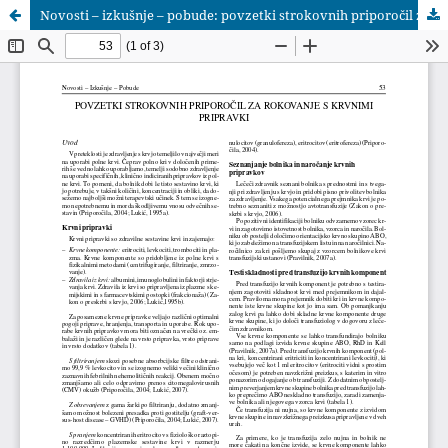
Novosti – izkušnje – pobude: povzetki strokovnih priporočil za rokovanje s krvnimi pripravki