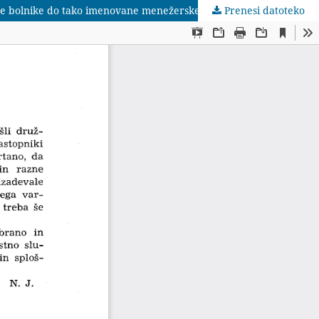
ede bolnike do tako imenovane menežerske bolezni? [etc.]
Prenesi datoteko