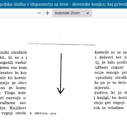
pcijska služba v dispanzerju za žene - slovenske konjice; kaj priv