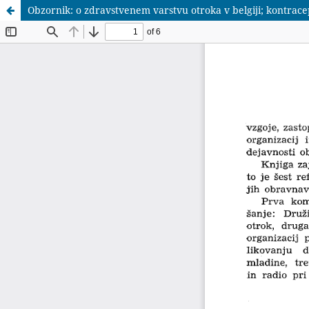
Obzornik: o zdravstvenem varstvu otroka v belgiji; kontrace