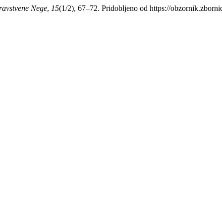
ravstvene Nege
,
15
(1/2), 67–72. Pridobljeno od https://obzornik.zbor