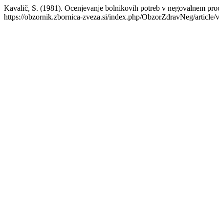
Kavalič, S. (1981). Ocenjevanje bolnikovih potreb v negovalnem pro
https://obzornik.zbornica-zveza.si/index.php/ObzorZdravNeg/article