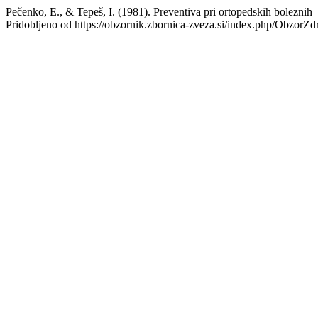
Pečenko, E., & Tepeš, I. (1981). Preventiva pri ortopedskih boleznih 
Pridobljeno od https://obzornik.zbornica-zveza.si/index.php/ObzorZd