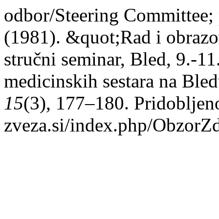
odbor/Steering Committee; 
(1981). &quot;Rad i obrazo
stručni seminar, Bled, 9.-11
medicinskih sestara na Ble
15
(3), 177–180. Pridobljeno
zveza.si/index.php/ObzorZ