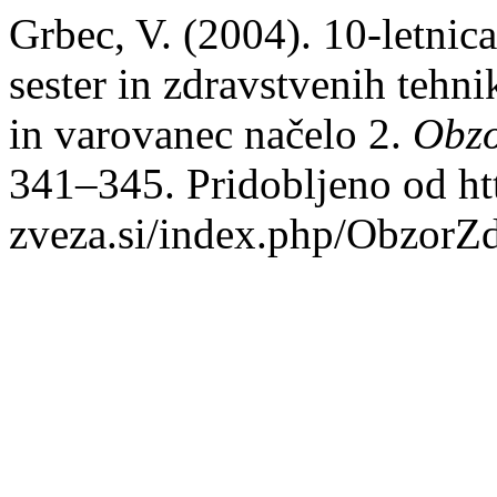
Grbec, V. (2004). 10-letnic
sester in zdravstvenih tehni
in varovanec načelo 2.
Obzo
341–345. Pridobljeno od htt
zveza.si/index.php/ObzorZ