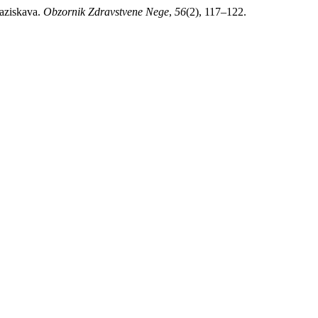
raziskava.
Obzornik Zdravstvene Nege
,
56
(2), 117–122.