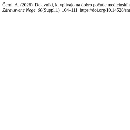
Černi, A. (2026). Dejavniki, ki vplivajo na dobro počutje medicinskih s
Zdravstvene Nege
,
60
(Suppl.1), 104–111. https://doi.org/10.14528/s