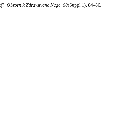
ej?.
Obzornik Zdravstvene Nege
,
60
(Suppl.1), 84–86.