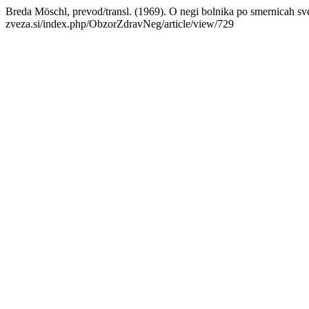
Breda Möschl, prevod/transl. (1969). O negi bolnika po smernicah sv
zveza.si/index.php/ObzorZdravNeg/article/view/729