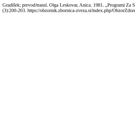
Gradišek; prevod/transl. Olga Leskovar, Anica. 1981. „Programi Za
(3):200-203. https://obzornik.zbornica-zveza.si/index.php/ObzorZdra