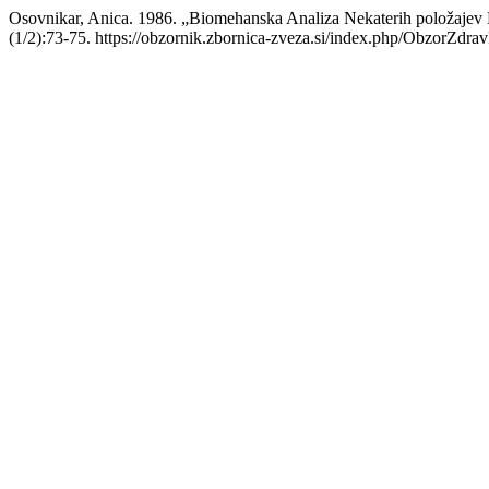
Osovnikar, Anica. 1986. „Biomehanska Analiza Nekaterih položajev Me
(1/2):73-75. https://obzornik.zbornica-zveza.si/index.php/ObzorZdra