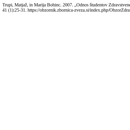
Trupi, Matjaž, in Marija Bohinc. 2007. „Odnos študentov Zdravstve
41 (1):25-31. https://obzornik.zbornica-zveza.si/index.php/ObzorZdr