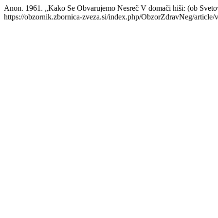
Anon. 1961. „Kako Se Obvarujemo Nesreč V domači hiši: (ob Svet
https://obzornik.zbornica-zveza.si/index.php/ObzorZdravNeg/article/