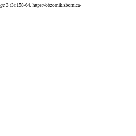
ege
3 (3):158-64. https://obzornik.zbornica-