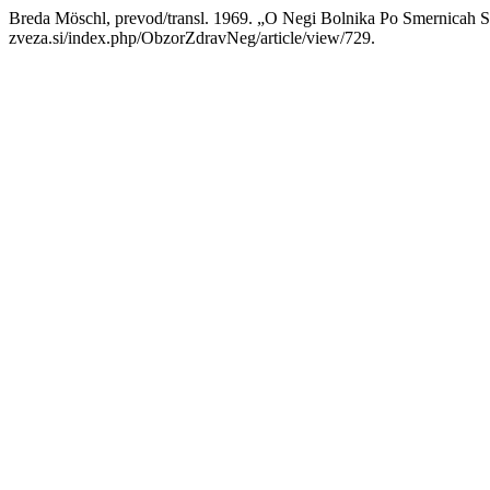
Breda Möschl, prevod/transl. 1969. „O Negi Bolnika Po Smernicah S
zveza.si/index.php/ObzorZdravNeg/article/view/729.