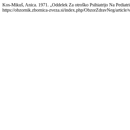
Kos-Mikuš, Anica. 1971. „Oddelek Za otroško Psihiatrijo Na Pediatri
https://obzornik.zbornica-zveza.si/index.php/ObzorZdravNeg/article/