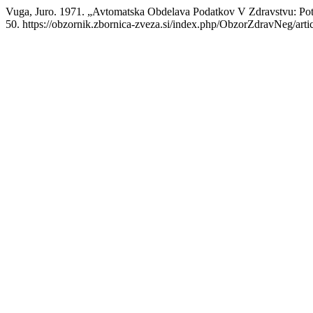
Vuga, Juro. 1971. „Avtomatska Obdelava Podatkov V Zdravstvu: Po
50. https://obzornik.zbornica-zveza.si/index.php/ObzorZdravNeg/arti