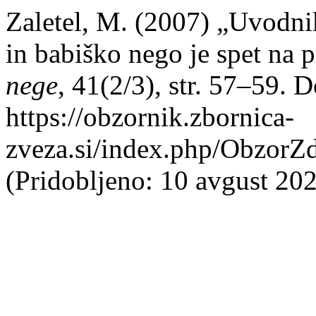
Zaletel, M. (2007) „Uvodni
in babiško nego je spet na 
nege
, 41(2/3), str. 57–59. 
https://obzornik.zbornica-
zveza.si/index.php/ObzorZ
(Pridobljeno: 10 avgust 202