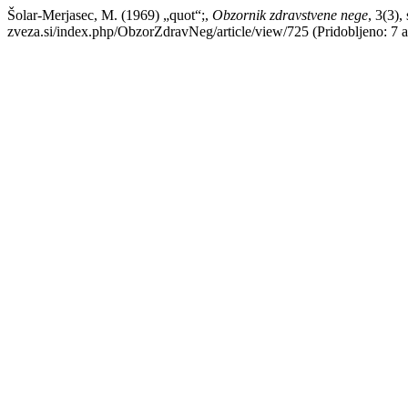
Šolar-Merjasec, M. (1969) „quot“;,
Obzornik zdravstvene nege
, 3(3),
zveza.si/index.php/ObzorZdravNeg/article/view/725 (Pridobljeno: 7 