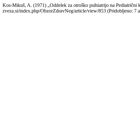
Kos-Mikuš, A. (1971) „Oddelek za otroško psihiatrijo na Pediatrični k
zveza.si/index.php/ObzorZdravNeg/article/view/853 (Pridobljeno: 7 