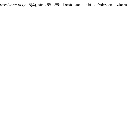
ravstvene nege
, 5(4), str. 285–288. Dostopno na: https://obzornik.zbo