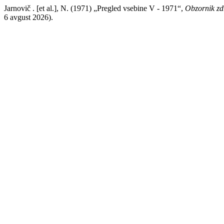
Jarnovič . [et al.], N. (1971) „Pregled vsebine V - 1971“,
Obzornik zd
6 avgust 2026).