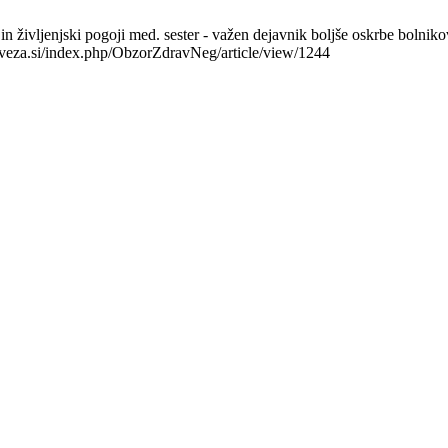
in življenjski pogoji med. sester - važen dejavnik boljše oskrbe bolnik
-zveza.si/index.php/ObzorZdravNeg/article/view/1244