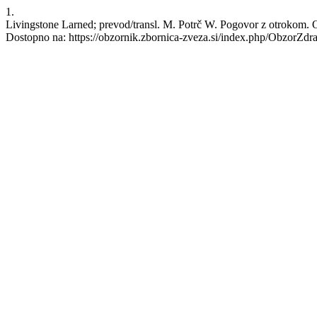
1.
Livingstone Larned; prevod/transl. M. Potrč W. Pogovor z otrokom. Ob
Dostopno na: https://obzornik.zbornica-zveza.si/index.php/ObzorZdr