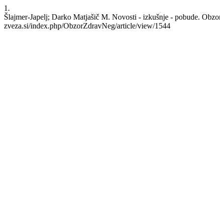
1.
Šlajmer-Japelj; Darko Matjašič M. Novosti - izkušnje - pobude. Obzor
zveza.si/index.php/ObzorZdravNeg/article/view/1544