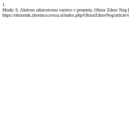
1.
Modic S. Aktivno zdravstveno varstvo v prometu. Obzor Zdrav Neg [In
https://obzornik.zbornica-zveza.si/index.php/ObzorZdravNeg/article