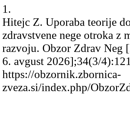
1.
Hitejc Z. Uporaba teorije d
zdravstvene nege otroka z 
razvoju. Obzor Zdrav Neg [In
6. avgust 2026];34(3/4):12
https://obzornik.zbornica-
zveza.si/index.php/ObzorZ