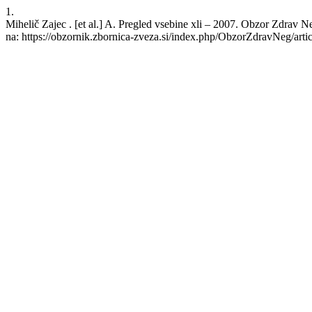
1.
Mihelič Zajec . [et al.] A. Pregled vsebine xli – 2007. Obzor Zdrav N
na: https://obzornik.zbornica-zveza.si/index.php/ObzorZdravNeg/arti