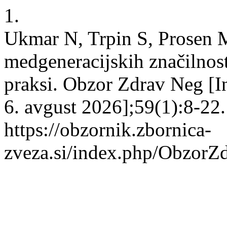
1.
Ukmar N, Trpin S, Prosen 
medgeneracijskih značilnost
praksi. Obzor Zdrav Neg [In
6. avgust 2026];59(1):8-22
https://obzornik.zbornica-
zveza.si/index.php/ObzorZ