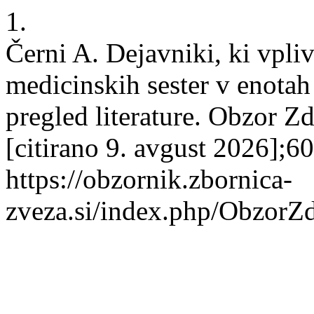
1.
Černi A. Dejavniki, ki vpli
medicinskih sester v enotah 
pregled literature. Obzor Zd
[citirano 9. avgust 2026];6
https://obzornik.zbornica-
zveza.si/index.php/ObzorZ