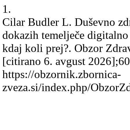
1.
Cilar Budler L. Duševno zdra
dokazih temelječe digitaln
kdaj koli prej?. Obzor Zdrav
[citirano 6. avgust 2026];6
https://obzornik.zbornica-
zveza.si/index.php/ObzorZ