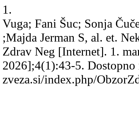
1.
Vuga; Fani Šuc; Sonja Čuče
;Majda Jerman S, al. et. Ne
Zdrav Neg [Internet]. 1. ma
2026];4(1):43-5. Dostopno n
zveza.si/index.php/ObzorZd