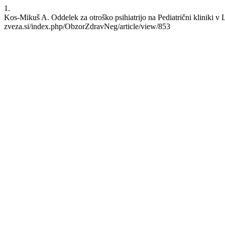
1.
Kos-Mikuš A. Oddelek za otroško psihiatrijo na Pediatrični kliniki v 
zveza.si/index.php/ObzorZdravNeg/article/view/853