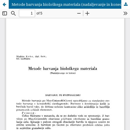
Metode barvanja biološkega materiala (nadaljevanje in konec)