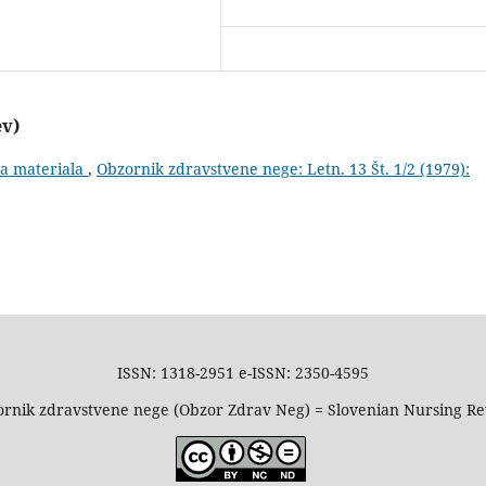
ev)
ga materiala
,
Obzornik zdravstvene nege: Letn. 13 Št. 1/2 (1979):
ISSN: 1318-2951 e-ISSN: 2350-4595
rnik zdravstvene nege (Obzor Zdrav Neg) = Slovenian Nursing R