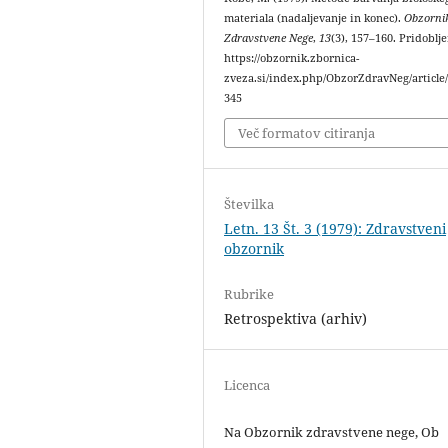
materiala (nadaljevanje in konec).
Obzorni
Zdravstvene Nege
,
13
(3), 157–160. Pridoblj
https://obzornik.zbornica-
zveza.si/index.php/ObzorZdravNeg/article
345
Več formatov citiranja
Številka
Letn. 13 Št. 3 (1979): Zdravstveni
obzornik
Rubrike
Retrospektiva (arhiv)
Licenca
Na Obzornik zdravstvene nege, Ob