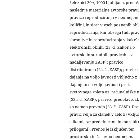
železnici 30A, 1000 Ljubljana, prena
naslednje materialne avtorske pravi
pravico reproduciranja v neomejeni
količini, in sicer v vseh poznanih ob
reproduciranja, kar obsega tudi pra
shranitve in reproduciranja v kakršn
elektronski obliki (23. čl. Zakona o
avtorski in sorodnih pravicah – v
nadaljevanju ZASP); pravico
distribuiranja (24. čl. ZASP); pravico
dajanja na voljo javnosti vključno z
dajanjem na voljo javnosti prek
svetovnega spleta oz. računalniške
(32.a čl. ZASP); pravico predelave, zl
za namen prevoda (33. čl. ZASP). Pr
pravic velja za članek v celoti (vklju
slikami, razpredelnicami in morebit
prilogami). Prenos je izključen ter
prostorsko in časovno neomejen.