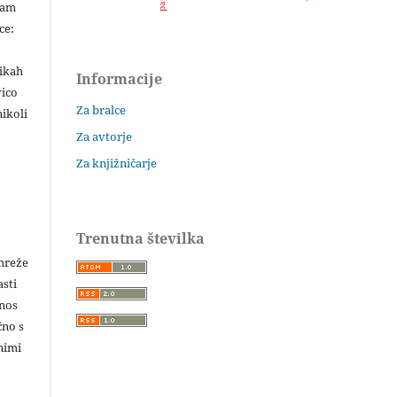
šam
ce:
likah
Informacije
vico
Za bralce
ikoli
Za avtorje
Za knjižničarje
Trenutna številka
 mreže
asti
enos
čno s
nimi