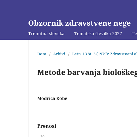
Obzornik zdravstvene nege
Trenutna številka
Tematska številka 2027
Te
Dom
/
Arhivi
/
Letn. 13 Št. 3 (1979): Zdravstveni 
Metode barvanja biološkeg
Modrica Kobe
Prenosi