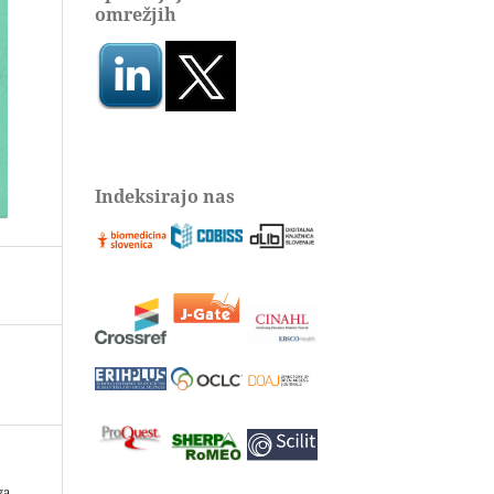
omrežjih
Indeksirajo nas
ga