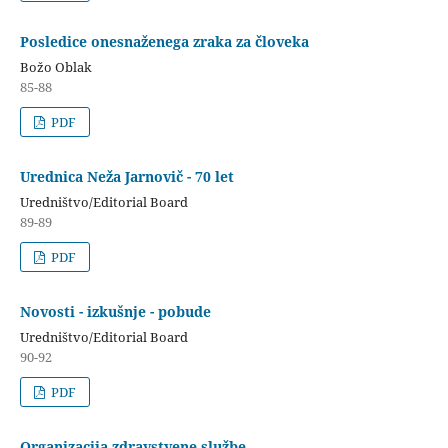
Posledice onesnaženega zraka za človeka
Božo Oblak
85-88
PDF
Urednica Neža Jarnovič - 70 let
Uredništvo/Editorial Board
89-89
PDF
Novosti - izkušnje - pobude
Uredništvo/Editorial Board
90-92
PDF
Organizacija zdravstvene službe