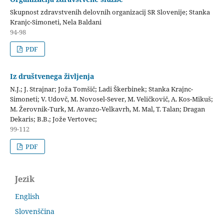
Skupnost zdravstvenih delovnih organizacij SR Slovenije; Stanka
Kranjc-Simoneti, Nela Baldani
94-98
PDF
Iz društvenega življenja
N.J.; J. Strajnar; Joža Tomšič; Ladi Škerbinek; Stanka Krajnc-
Simoneti; V. Udovč, M. Novosel-Sever, M. Veličkovič, A. Kos-Mikuš;
M. Žerovnik-Turk, M. Avanzo-Velkavrh, M. Mal, T. Talan; Dragan
Dekaris; B.B.; Jože Vertovec;
99-112
PDF
Jezik
English
Slovenščina