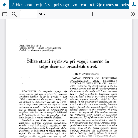
Šibke strani rejništva pri vzgoji zmerno in težje duševno prizadetih otrok