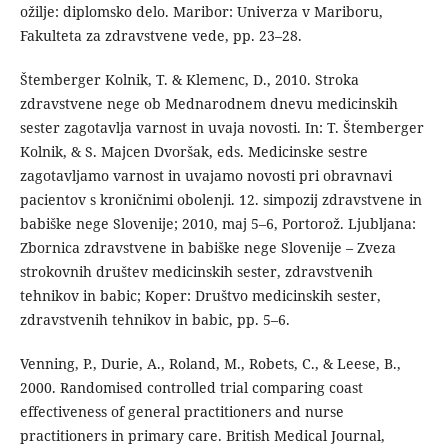
ožilje: diplomsko delo. Maribor: Univerza v Mariboru,
Fakulteta za zdravstvene vede, pp. 23–28.
Štemberger Kolnik, T. & Klemenc, D., 2010. Stroka
zdravstvene nege ob Mednarodnem dnevu medicinskih
sester zagotavlja varnost in uvaja novosti. In: T. Štemberger
Kolnik, & S. Majcen Dvoršak, eds. Medicinske sestre
zagotavljamo varnost in uvajamo novosti pri obravnavi
pacientov s kroničnimi obolenji. 12. simpozij zdravstvene in
babiške nege Slovenije; 2010, maj 5–6, Portorož. Ljubljana:
Zbornica zdravstvene in babiške nege Slovenije – Zveza
strokovnih društev medicinskih sester, zdravstvenih
tehnikov in babic; Koper: Društvo medicinskih sester,
zdravstvenih tehnikov in babic, pp. 5–6.
Venning, P., Durie, A., Roland, M., Robets, C., & Leese, B.,
2000. Randomised controlled trial comparing coast
effectiveness of general practitioners and nurse
practitioners in primary care. British Medical Journal,