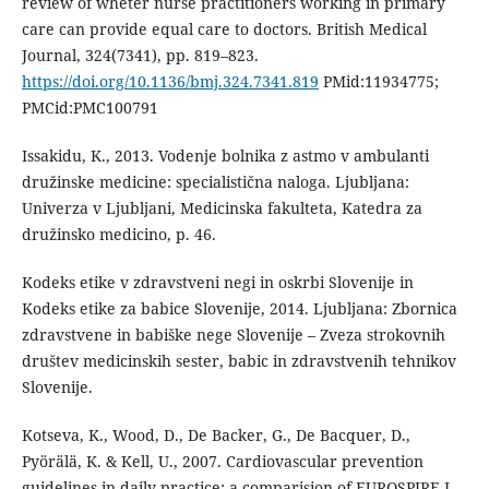
review of wheter nurse practitioners working in primary
care can provide equal care to doctors. British Medical
Journal, 324(7341), pp. 819–823.
https://doi.org/10.1136/bmj.324.7341.819
PMid:11934775;
PMCid:PMC100791
Issakidu, K., 2013. Vodenje bolnika z astmo v ambulanti
družinske medicine: specialistična naloga. Ljubljana:
Univerza v Ljubljani, Medicinska fakulteta, Katedra za
družinsko medicino, p. 46.
Kodeks etike v zdravstveni negi in oskrbi Slovenije in
Kodeks etike za babice Slovenije, 2014. Ljubljana: Zbornica
zdravstvene in babiške nege Slovenije – Zveza strokovnih
društev medicinskih sester, babic in zdravstvenih tehnikov
Slovenije.
Kotseva, K., Wood, D., De Backer, G., De Bacquer, D.,
Pyörälä, K. & Kell, U., 2007. Cardiovascular prevention
guidelines in daily practice: a comparision of EUROSPIRE I,