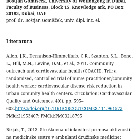
Boštjan Gomišček,
University of Wollongong in Dubai,
Faculty of Business, Block 15, Knowledge ark, PO Box
20183, Dubai, UAE
prof. dr. Boštjan Gomišček, univ. dipl. inz. el.
Literatura
Allen, J.K., Dernnison-Himmelfarb, C.R., Szanton, S.L., Bone,
L., Hill, M.N., Levine, D.M., et al., 2011. Community
outreach and cardiovascular health (COACH). Tril: a
randomized, controlled trial of nurse practitioner/comunity
health worker cardiovascular disease risk reduction in
urban comunity health centers. Circulation: Cardiovascular
Quality and Outcomes, 4(6), pp. 595–
602.
https://doi.org/10.1161/CIRCOUTCOMES.111.961573
PMid:21953407; PMCid:PMC3218795
Bizjak, T., 2013. Stroškovna učinkovitost prenosa aktivnosti
na medicinske sestre v ambulanti družinske medicine: