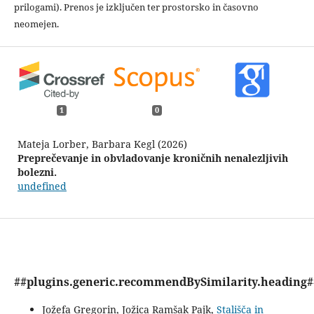
prilogami). Prenos je izključen ter prostorsko in časovno
neomejen.
1
0
Mateja Lorber, Barbara Kegl (2026)
Preprečevanje in obvladovanje kroničnih nenalezljivih
bolezni.
undefined
##plugins.generic.recommendBySimilarity.heading#
Jožefa Gregorin, Jožica Ramšak Pajk,
Stališča in