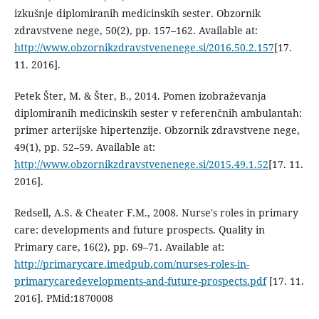
izkušnje diplomiranih medicinskih sester. Obzornik
zdravstvene nege, 50(2), pp. 157–162. Available at:
http://www.obzornikzdravstvenenege.si/2016.50.2.157
[17.
11. 2016].
Petek Šter, M. & Šter, B., 2014. Pomen izobraževanja
diplomiranih medicinskih sester v referenčnih ambulantah:
primer arterijske hipertenzije. Obzornik zdravstvene nege,
49(1), pp. 52–59. Available at:
http://www.obzornikzdravstvenenege.si/2015.49.1.52
[17. 11.
2016].
Redsell, A.S. & Cheater F.M., 2008. Nurse's roles in primary
care: developments and future prospects. Quality in
Primary care, 16(2), pp. 69–71. Available at:
http://primarycare.imedpub.com/nurses-roles-in-
primarycaredevelopments-and-future-prospects.pdf
[17. 11.
2016]. PMid:1870008