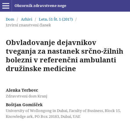
Obzornik zdravstvene nege
Dom
/
Arhivi
/
Letn. 51 Št. 1 (2017)
/
Izvirni znanstveni članek
Obvladovanje dejavnikov
tveganja za nastanek srčno-žilnih
bolezni v referenčni ambulanti
družinske medicine
Alenka Terbovc
Zdravstveni dom Kranj
Boštjan Gomišček
University of Wollongong in Dubai, Faculty of Business, Block 15,
Knowledge ark, PO Box 20183, Dubai, UAE