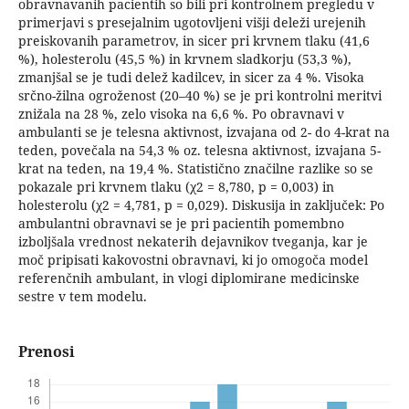
obravnavanih pacientih so bili pri kontrolnem pregledu v
primerjavi s presejalnim ugotovljeni višji deleži urejenih
preiskovanih parametrov, in sicer pri krvnem tlaku (41,6
%), holesterolu (45,5 %) in krvnem sladkorju (53,3 %),
zmanjšal se je tudi delež kadilcev, in sicer za 4 %. Visoka
srčno-žilna ogroženost (20–40 %) se je pri kontrolni meritvi
znižala na 28 %, zelo visoka na 6,6 %. Po obravnavi v
ambulanti se je telesna aktivnost, izvajana od 2- do 4-krat na
teden, povečala na 54,3 % oz. telesna aktivnost, izvajana 5-
krat na teden, na 19,4 %. Statistično značilne razlike so se
pokazale pri krvnem tlaku (χ2 = 8,780, p = 0,003) in
holesterolu (χ2 = 4,781, p = 0,029). Diskusija in zaključek: Po
ambulantni obravnavi se je pri pacientih pomembno
izboljšala vrednost nekaterih dejavnikov tveganja, kar je
moč pripisati kakovostni obravnavi, ki jo omogoča model
referenčnih ambulant, in vlogi diplomirane medicinske
sestre v tem modelu.
Prenosi