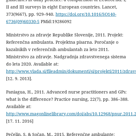
II and III surveys in eight European countries. Lancet,
373(9667), pp. 929–940.
https://doi.org/10.1016/SO140-
6736(09)60330-5
PMid:19286092
Ministrstvo za zdravje Republike Slovenije, 2011. Projekt:
Referenčna ambulanta. Projektna pisarna. Poročanje o
kazalnikih v referenčnih ambulantah za leto 2011.
Ministrstvo za zdravje. Nadgradnja zdravstvenega sistema
do leta 2020. Available at:
http://www.vlada.si/fileadmin/dokumenti/si/projekti/2011
[12. 9. 2013].
Paniagua, H., 2011. Advanced nurse practitioners and GPs:
what is the difference? Practice nursing, 22(7), pp. 386–388.
Available at:
http://www.magonlinelibrary.com/doi/abs/10.12968/pnur.2011.
[17. 11. 2016]
Pečelin, S. & Sočan, M., 2015. Referenčne ambulante: