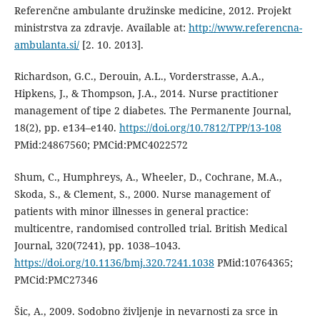
Referenčne ambulante družinske medicine, 2012. Projekt
ministrstva za zdravje. Available at:
http://www.referencna-
ambulanta.si/
[2. 10. 2013].
Richardson, G.C., Derouin, A.L., Vorderstrasse, A.A.,
Hipkens, J., & Thompson, J.A., 2014. Nurse practitioner
management of tipe 2 diabetes. The Permanente Journal,
18(2), pp. e134–e140.
https://doi.org/10.7812/TPP/13-108
PMid:24867560; PMCid:PMC4022572
Shum, C., Humphreys, A., Wheeler, D., Cochrane, M.A.,
Skoda, S., & Clement, S., 2000. Nurse management of
patients with minor illnesses in general practice:
multicentre, randomised controlled trial. British Medical
Journal, 320(7241), pp. 1038–1043.
https://doi.org/10.1136/bmj.320.7241.1038
PMid:10764365;
PMCid:PMC27346
Šic, A., 2009. Sodobno življenje in nevarnosti za srce in