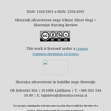
ISSN: 1318-2951 e-ISSN: 2350-4595
Obzornik zdravstvene nege (Obzor Zdrav Neg) =
Slovenian Nursing Review
This work is licensed under a
Creative
Commons Attribution 4.0 licenco
Zbornica zdravstvene in babiške nege Slovenije
Ob železnici 30A | SI-1000 Ljubljana | T: +386 (0)1 544
54 80 | E: tajnistvo@zbornica-zveza.si
For proper running the web sites uses a cockie that is valid for the time of a
session. After session end, the coockie is removed.