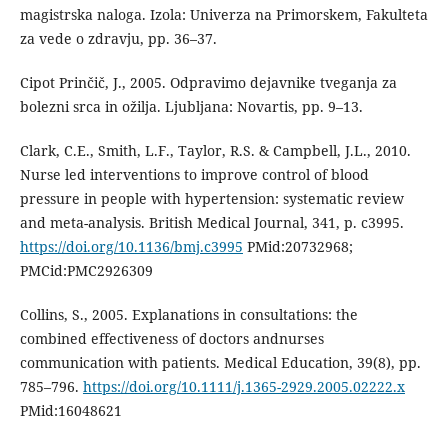
magistrska naloga. Izola: Univerza na Primorskem, Fakulteta
za vede o zdravju, pp. 36–37.
Cipot Prinčič, J., 2005. Odpravimo dejavnike tveganja za
bolezni srca in ožilja. Ljubljana: Novartis, pp. 9–13.
Clark, C.E., Smith, L.F., Taylor, R.S. & Campbell, J.L., 2010.
Nurse led interventions to improve control of blood
pressure in people with hypertension: systematic review
and meta-analysis. British Medical Journal, 341, p. c3995.
https://doi.org/10.1136/bmj.c3995
PMid:20732968;
PMCid:PMC2926309
Collins, S., 2005. Explanations in consultations: the
combined effectiveness of doctors andnurses
communication with patients. Medical Education, 39(8), pp.
785–796.
https://doi.org/10.1111/j.1365-2929.2005.02222.x
PMid:16048621