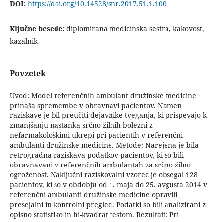
DOI:
https://doi.org/10.14528/snr.2017.51.1.100
Ključne besede:
diplomirana medicinska sestra, kakovost,
kazalnik
Povzetek
Uvod: Model referenčnih ambulant družinske medicine
prinaša spremembe v obravnavi pacientov. Namen
raziskave je bil preučiti dejavnike tveganja, ki prispevajo k
zmanjšanju nastanka srčno-žilnih bolezni z
nefarmakološkimi ukrepi pri pacientih v referenčni
ambulanti družinske medicine. Metode: Narejena je bila
retrogradna raziskava podatkov pacientov, ki so bili
obravnavani v referenčnih ambulantah za srčno-žilno
ogroženost. Naključni raziskovalni vzorec je obsegal 128
pacientov, ki so v obdobju od 1. maja do 25. avgusta 2014 v
referenčni ambulanti družinske medicine opravili
presejalni in kontrolni pregled. Podatki so bili analizirani z
opisno statistiko in hi-kvadrat testom. Rezultati: Pri