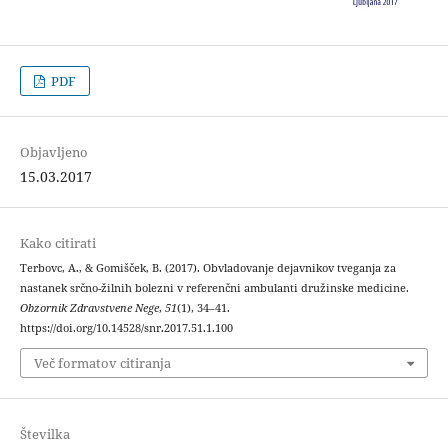
PDF
Objavljeno
15.03.2017
Kako citirati
Terbovc, A., & Gomišček, B. (2017). Obvladovanje dejavnikov tveganja za
nastanek srčno-žilnih bolezni v referenčni ambulanti družinske medicine.
Obzornik Zdravstvene Nege
,
51
(1), 34–41.
https://doi.org/10.14528/snr.2017.51.1.100
Več formatov citiranja
Številka