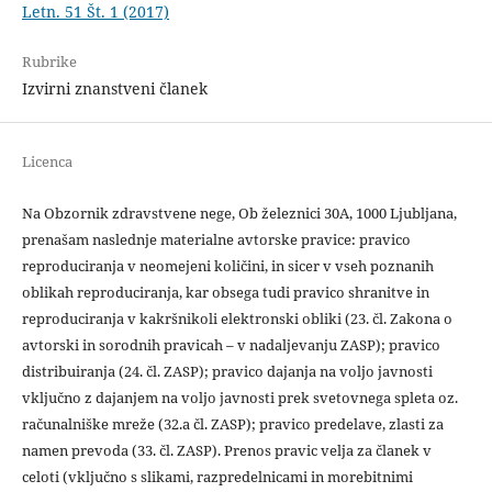
Letn. 51 Št. 1 (2017)
Rubrike
Izvirni znanstveni članek
Licenca
Na Obzornik zdravstvene nege, Ob železnici 30A, 1000 Ljubljana,
prenašam naslednje materialne avtorske pravice: pravico
reproduciranja v neomejeni količini, in sicer v vseh poznanih
oblikah reproduciranja, kar obsega tudi pravico shranitve in
reproduciranja v kakršnikoli elektronski obliki (23. čl. Zakona o
avtorski in sorodnih pravicah – v nadaljevanju ZASP); pravico
distribuiranja (24. čl. ZASP); pravico dajanja na voljo javnosti
vključno z dajanjem na voljo javnosti prek svetovnega spleta oz.
računalniške mreže (32.a čl. ZASP); pravico predelave, zlasti za
namen prevoda (33. čl. ZASP). Prenos pravic velja za članek v
celoti (vključno s slikami, razpredelnicami in morebitnimi