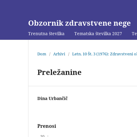
Obzornik zdravstvene nege
Trenutna številka
Tematska številka 2027
Te
Dom
/
Arhivi
/
Letn. 10 Št. 3 (1976): Zdravstveni 
Preležanine
Dina Urbančič
Prenosi