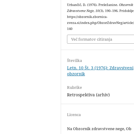
Urbančič, D. (1976). Preležanine.
Obzornik
Zdravstvene Nege
,
10
(3), 190–196. Pridoblj
https://obzornik.zbornica-
zveza.si/index.php/ObzorZdravNeg/article
140
Več formatov citiranja
Številka
Letn. 10 Št. 3 (1976): Zdravstveni
obzornik
Rubrike
Retrospektiva (arhiv)
Licenca
Na Obzornik zdravstvene nege, Ob