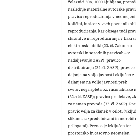
železnici 30A, 1000 Ljubljana, prena
naslednje materialne avtorske pravi
pravico reproduciranja v neomejeni
količini, in sicer v vseh poznanih ob
reproduciranja, kar obsega tudi pra
shranitve in reproduciranja v kakršn
elektronski obliki (23. čl. Zakona o
avtorski in sorodnih pravicah – v
nadaljevanju ZASP); pravico
distribuiranja (24. čl. ZASP); pravico
dajanja na voljo javnosti vključno z
dajanjem na voljo javnosti prek
svetovnega spleta oz. računalniške
(32.a čl. ZASP); pravico predelave, zl
za namen prevoda (33. čl. ZASP). Pr
pravic velja za članek v celoti (vklju
slikami, razpredelnicami in morebit
prilogami). Prenos je izključen ter
prostorsko in časovno neomejen.