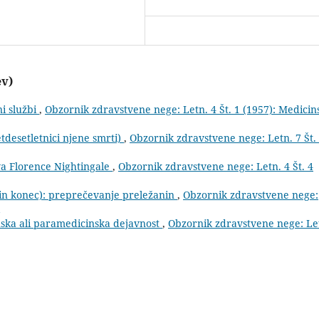
ev)
ni službi
,
Obzornik zdravstvene nege: Letn. 4 Št. 1 (1957): Medicin
tdesetletnici njene smrti)
,
Obzornik zdravstvene nege: Letn. 7 Št.
tva Florence Nightingale
,
Obzornik zdravstvene nege: Letn. 4 Št. 4
 in konec): preprečevanje preležanin
,
Obzornik zdravstvene nege:
nska ali paramedicinska dejavnost
,
Obzornik zdravstvene nege: Le