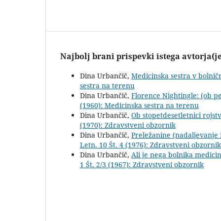
Najbolj brani prispevki istega avtorja(j
Dina Urbančič,
Medicinska sestra v bolnič
sestra na terenu
Dina Urbančič,
Florence Nightingle: (ob pe
(1960): Medicinska sestra na terenu
Dina Urbančič,
Ob stopetdesetletnici rojs
(1970): Zdravstveni obzornik
Dina Urbančič,
Preležanine (nadaljevanje
Letn. 10 Št. 4 (1976): Zdravstveni obzornik
Dina Urbančič,
Ali je nega bolnika medici
1 Št. 2/3 (1967): Zdravstveni obzornik