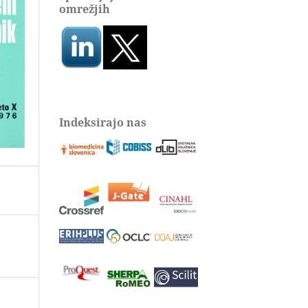
omrežjih
Indeksirajo nas