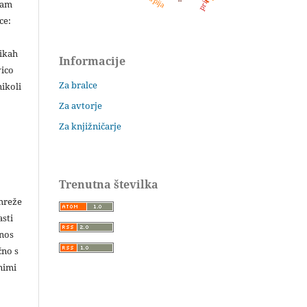
šam
ce:
likah
Informacije
vico
Za bralce
ikoli
Za avtorje
Za knjižničarje
Trenutna številka
 mreže
asti
enos
čno s
nimi