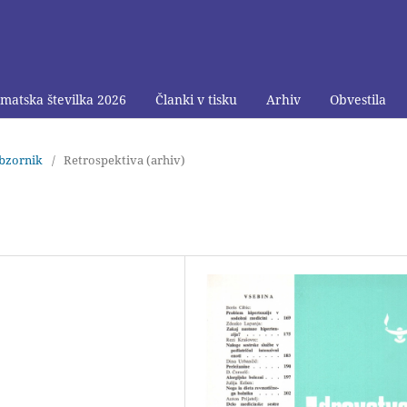
matska številka 2026
Članki v tisku
Arhiv
Obvestila
obzornik
/
Retrospektiva (arhiv)