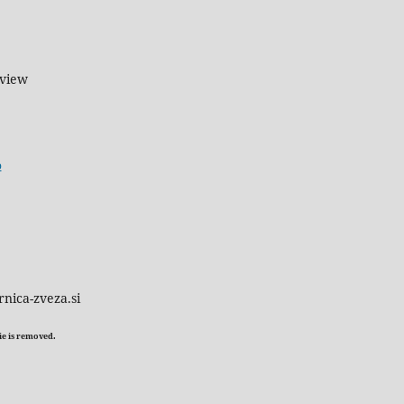
eview
o
rnica-zveza.si
kie is removed.