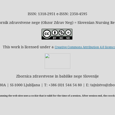
ISSN: 1318-2951 e-ISSN: 2350-4595
rnik zdravstvene nege (Obzor Zdrav Neg) = Slovenian Nursing R
This work is licensed under a
Creative Commons Attribution 4.0 licenc
Zbornica zdravstvene in babiške nege Slovenije
30A | SI-1000 Ljubljana | T: +386 (0)1 544 54 80 | E: tajnistvo@zbo
ning the web sites uses a cockie that is valid for the time of a session. After session end, the cooc