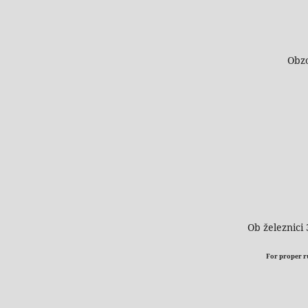
Obzo
Ob železnici 
For proper run