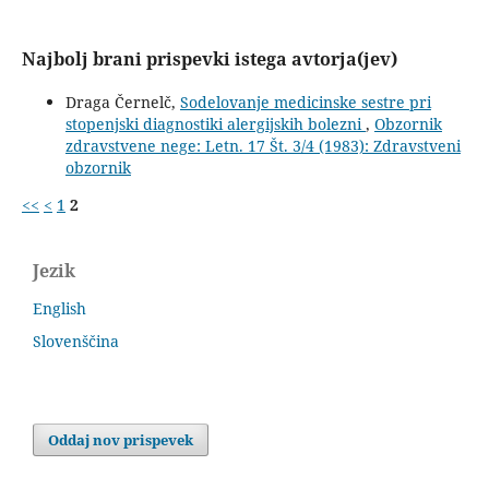
Najbolj brani prispevki istega avtorja(jev)
Draga Černelč,
Sodelovanje medicinske sestre pri
stopenjski diagnostiki alergijskih bolezni
,
Obzornik
zdravstvene nege: Letn. 17 Št. 3/4 (1983): Zdravstveni
obzornik
<<
<
1
2
Jezik
English
Slovenščina
Oddaj nov prispevek