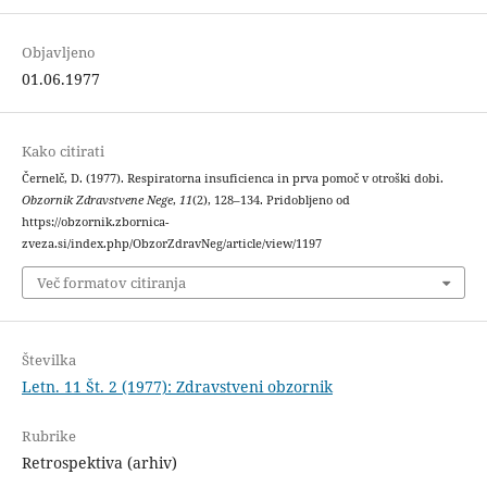
Objavljeno
01.06.1977
Kako citirati
Černelč, D. (1977). Respiratorna insuficienca in prva pomoč v otroški dobi.
Obzornik Zdravstvene Nege
,
11
(2), 128–134. Pridobljeno od
https://obzornik.zbornica-
zveza.si/index.php/ObzorZdravNeg/article/view/1197
Več formatov citiranja
Številka
Letn. 11 Št. 2 (1977): Zdravstveni obzornik
Rubrike
Retrospektiva (arhiv)