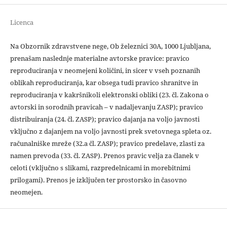
Licenca
Na Obzornik zdravstvene nege, Ob železnici 30A, 1000 Ljubljana,
prenašam naslednje materialne avtorske pravice: pravico
reproduciranja v neomejeni količini, in sicer v vseh poznanih
oblikah reproduciranja, kar obsega tudi pravico shranitve in
reproduciranja v kakršnikoli elektronski obliki (23. čl. Zakona o
avtorski in sorodnih pravicah – v nadaljevanju ZASP); pravico
distribuiranja (24. čl. ZASP); pravico dajanja na voljo javnosti
vključno z dajanjem na voljo javnosti prek svetovnega spleta oz.
računalniške mreže (32.a čl. ZASP); pravico predelave, zlasti za
namen prevoda (33. čl. ZASP). Prenos pravic velja za članek v
celoti (vključno s slikami, razpredelnicami in morebitnimi
prilogami). Prenos je izključen ter prostorsko in časovno
neomejen.