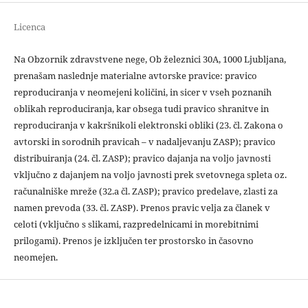
Licenca
Na Obzornik zdravstvene nege, Ob železnici 30A, 1000 Ljubljana,
prenašam naslednje materialne avtorske pravice: pravico
reproduciranja v neomejeni količini, in sicer v vseh poznanih
oblikah reproduciranja, kar obsega tudi pravico shranitve in
reproduciranja v kakršnikoli elektronski obliki (23. čl. Zakona o
avtorski in sorodnih pravicah – v nadaljevanju ZASP); pravico
distribuiranja (24. čl. ZASP); pravico dajanja na voljo javnosti
vključno z dajanjem na voljo javnosti prek svetovnega spleta oz.
računalniške mreže (32.a čl. ZASP); pravico predelave, zlasti za
namen prevoda (33. čl. ZASP). Prenos pravic velja za članek v
celoti (vključno s slikami, razpredelnicami in morebitnimi
prilogami). Prenos je izključen ter prostorsko in časovno
neomejen.