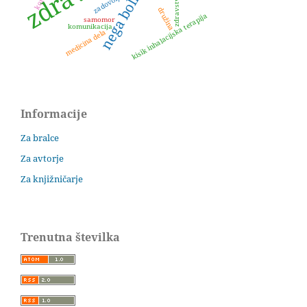
nega bolnika
zadovoljstvo
družina
kisik inhalacijska terapija
samomor
komunikacija
medicina dela
Informacije
Za bralce
Za avtorje
Za knjižničarje
Trenutna številka