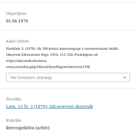
Objavljeno
01.06.1979
Kako citirati
Havliček, S. (1979). Ob 100-letnici kontracepcije z intrauterinimi vložki .
Obzornik Zdravstvene Nege
,
13
(3), 115–120. Pridobljeno od
https://obzornik.zbornica-
zveza.si/index.php/ObzorZdravNeg/article/view/1338
Več formatov citiranja
Številka
Letn. 13 Št. 3 (1979): Zdravstveni obzornik
Rubrike
Retrospektiva (arhiv)