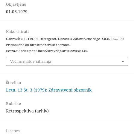
Objavljeno
01.06.1979
Kako citirati
Gabrovšek, L. (1979). Detergenti.
Obzornik Zdravstvene Nege
,
13
(3), 167–170.
Pridobljeno od https://obzornik.zbornica-
zveza.si/index.php/ObzorZdravNeg/article/view/1347
Več formatov citiranja
Številka
Letn. 13 Št. 3 (1979): Zdravstveni obzornik
Rubrike
Retrospektiva (arhiv)
Licenca