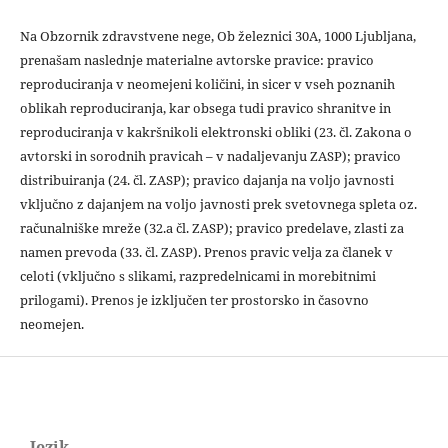
Na Obzornik zdravstvene nege, Ob železnici 30A, 1000 Ljubljana,
prenašam naslednje materialne avtorske pravice: pravico
reproduciranja v neomejeni količini, in sicer v vseh poznanih
oblikah reproduciranja, kar obsega tudi pravico shranitve in
reproduciranja v kakršnikoli elektronski obliki (23. čl. Zakona o
avtorski in sorodnih pravicah – v nadaljevanju ZASP); pravico
distribuiranja (24. čl. ZASP); pravico dajanja na voljo javnosti
vključno z dajanjem na voljo javnosti prek svetovnega spleta oz.
računalniške mreže (32.a čl. ZASP); pravico predelave, zlasti za
namen prevoda (33. čl. ZASP). Prenos pravic velja za članek v
celoti (vključno s slikami, razpredelnicami in morebitnimi
prilogami). Prenos je izključen ter prostorsko in časovno
neomejen.
Jezik