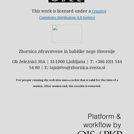
This work is licensed under a
Creative
Commons Attribution 4.0 licenco
Zbornica zdravstvene in babiške nege Slovenije
Ob železnici 30A | SI-1000 Ljubljana | T: +386 (0)1 544
54 80 | E: tajnistvo@zbornica-zveza.si
For proper running the web sites uses a cockie that is valid for the time of a
session. After session end, the coockie is removed.