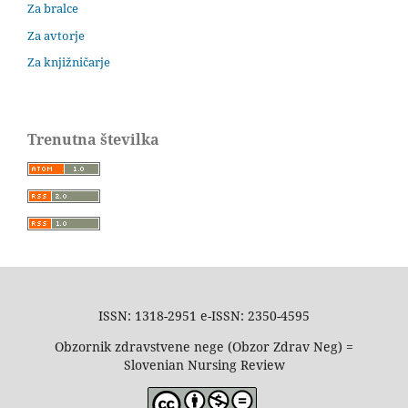
Za bralce
Za avtorje
Za knjižničarje
Trenutna številka
ISSN: 1318-2951 e-ISSN: 2350-4595
Obzornik zdravstvene nege (Obzor Zdrav Neg) =
Slovenian Nursing Review