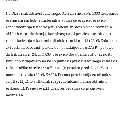
Licenca
Na Obzornik zdravstvene nege, Ob železnici 30A, 1000 Ljubljana,
prenašam naslednje materialne avtorske pravice: pravico
reproduciranja v neomejeni količini, in sicer v vseh poznanih
oblikah reproduciranja, kar obsega tudi pravico shranitve in
reproduciranja v kakršnikoli elektronski obliki (23. čl. Zakona o
avtorski in sorodnih pravicah – v nadaljevanju ZASP); pravico
distribuiranja (24. čl. ZASP); pravico dajanja na voljo javnosti
vključno z dajanjem na voljo javnosti prek svetovnega spleta oz.
računalniške mreže (32.a čl. ZASP); pravico predelave, zlasti za
namen prevoda (33. čl. ZASP). Prenos pravic velja za članek v
celoti (vključno s slikami, razpredelnicami in morebitnimi
prilogami). Prenos je izključen ter prostorsko in časovno
neomejen.