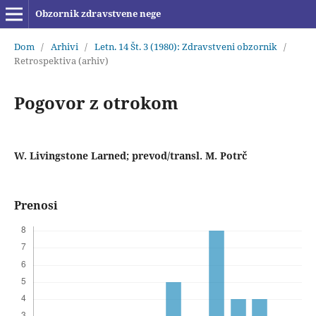
Obzornik zdravstvene nege
Dom
/
Arhivi
/
Letn. 14 Št. 3 (1980): Zdravstveni obzornik
/
Retrospektiva (arhiv)
Pogovor z otrokom
W. Livingstone Larned; prevod/transl. M. Potrč
Prenosi