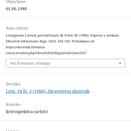
Objavljeno
01.06.1980
Kako citirati
Livingstone Larned; prevod/transl. M. Potrč, W. (1980). Pogovor z otrokom.
Obzornik Zdravstvene Nege
,
14
(3), 164–165. Pridobljeno od
https://obzornik.zbornica-
zveza.si/index.php/ObzorZdravNeg/article/view/1417
Več formatov citiranja
Številka
Letn. 14 Št. 3 (1980): Zdravstveni obzornik
Rubrike
Retrospektiva (arhiv)