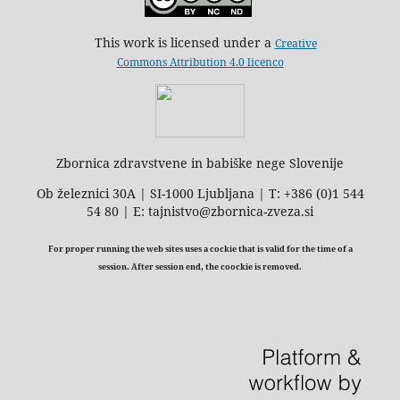
This work is licensed under a
Creative
Commons Attribution 4.0 licenco
Zbornica zdravstvene in babiške nege Slovenije
Ob železnici 30A | SI-1000 Ljubljana | T: +386 (0)1 544
54 80 | E: tajnistvo@zbornica-zveza.si
For proper running the web sites uses a cockie that is valid for the time of a
session. After session end, the coockie is removed.