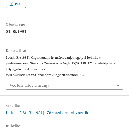
PDF
Objavljeno
01.06.1981
Kako citirati
Pocajt, Z. (1981). Organizacija in načrtovanje nege pri bolniku s
preleženinami.
Obzornik Zdravstvene Nege
,
15
(3), 118–122. Pridobljeno od
https://obzornik.zbornica-
zveza.si/index.php/ObzorZdravNeg/article/view/1465
Več formatov citiranja
Številka
Letn. 15 Št. 3 (1981): Zdravstveni obzornik
Rubrike