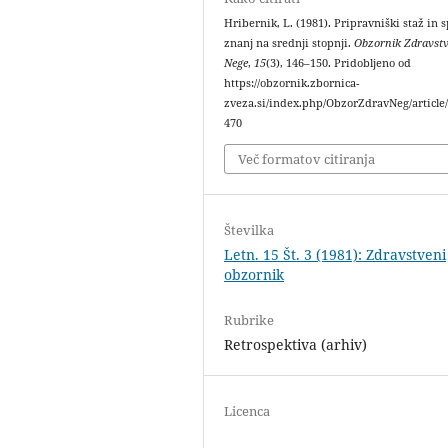
Hribernik, L. (1981). Pripravniški staž in 
znanj na srednji stopnji.
Obzornik Zdravst
Nege
,
15
(3), 146–150. Pridobljeno od
https://obzornik.zbornica-
zveza.si/index.php/ObzorZdravNeg/article
470
Več formatov citiranja
Številka
Letn. 15 Št. 3 (1981): Zdravstveni
obzornik
Rubrike
Retrospektiva (arhiv)
Licenca