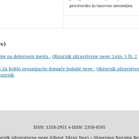
prostorsko in časovno neomejen.
ev)
anje na delovnem mestu
,
Obzornik zdravstvene nege: Letn. 5 Št. 2
a: Za boljšo organizacijo domače bolniše nege
,
Obzornik zdravstve
bzornik
ISSN: 1318-2951 e-ISSN: 2350-4595
rnik zdravstvene nege (Obzor Zdrav Neg) = Slovenian Nursing R