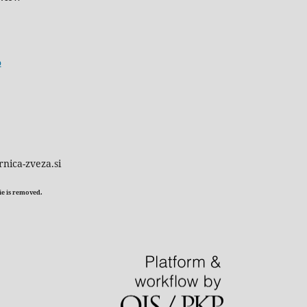
o
rnica-zveza.si
kie is removed.