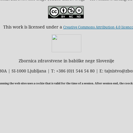
This work is licensed under a
Creative Commons Attribution 4.0 licenc
Zbornica zdravstvene in babiške nege Slovenije
30A | SI-1000 Ljubljana | T: +386 (0)1 544 54 80 | E: tajnistvo@zbo
ning the web sites uses a cockie that is valid for the time of a session. After session end, the cooc