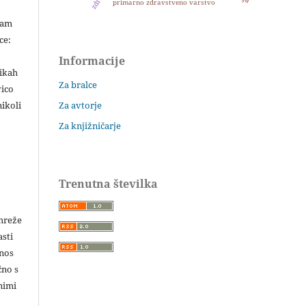
primarno zdravstveno varstvo
šam
ce:
Informacije
likah
Za bralce
vico
ikoli
Za avtorje
Za knjižničarje
Trenutna številka
 mreže
asti
enos
čno s
nimi