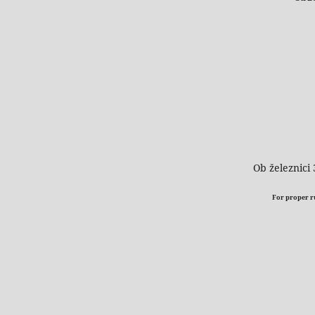
Ob železnici 
For proper run