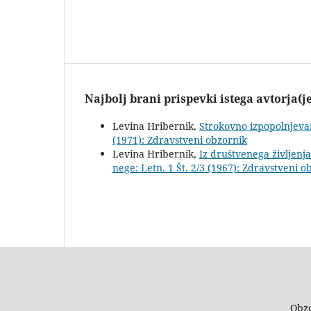
Najbolj brani prispevki istega avtorja(j
Levina Hribernik,
Strokovno izpopolnjev
(1971): Zdravstveni obzornik
Levina Hribernik,
Iz društvenega življenj
nege: Letn. 1 Št. 2/3 (1967): Zdravstveni o
Obzo