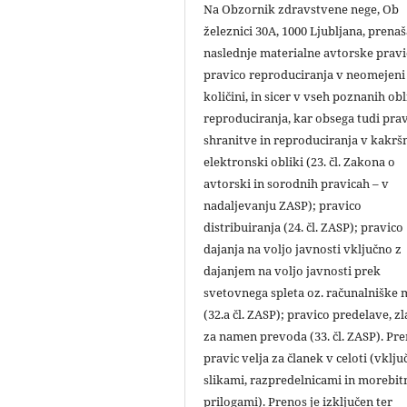
Na Obzornik zdravstvene nege, Ob
železnici 30A, 1000 Ljubljana, prena
naslednje materialne avtorske pravi
pravico reproduciranja v neomejeni
količini, in sicer v vseh poznanih ob
reproduciranja, kar obsega tudi pra
shranitve in reproduciranja v kakršn
elektronski obliki (23. čl. Zakona o
avtorski in sorodnih pravicah – v
nadaljevanju ZASP); pravico
distribuiranja (24. čl. ZASP); pravico
dajanja na voljo javnosti vključno z
dajanjem na voljo javnosti prek
svetovnega spleta oz. računalniške
(32.a čl. ZASP); pravico predelave, zl
za namen prevoda (33. čl. ZASP). Pr
pravic velja za članek v celoti (vklju
slikami, razpredelnicami in morebit
prilogami). Prenos je izključen ter