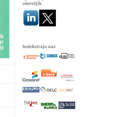
omrežjih
Indeksirajo nas