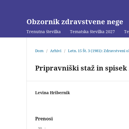
Obzornik zdravstvene nege
Trenutna številka
Tematska številka 2027
Te
Dom
/
Arhivi
/
Letn. 15 Št. 3 (1981): Zdravstveni 
Pripravniški staž in spisek
Levina Hribernik
Prenosi