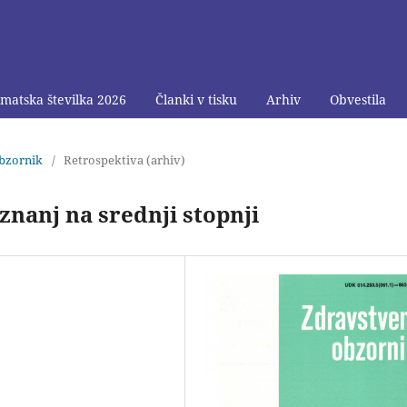
matska številka 2026
Članki v tisku
Arhiv
Obvestila
obzornik
/
Retrospektiva (arhiv)
 znanj na srednji stopnji