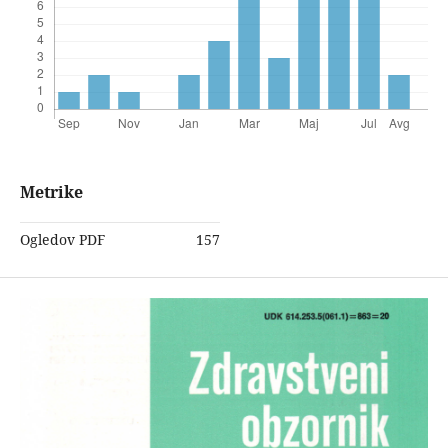
Metrike
Ogledov PDF
157