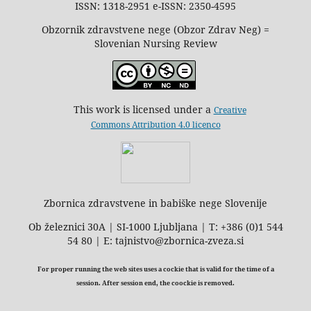
ISSN: 1318-2951 e-ISSN: 2350-4595
Obzornik zdravstvene nege (Obzor Zdrav Neg) =
Slovenian Nursing Review
This work is licensed under a
Creative
Commons Attribution 4.0 licenco
Zbornica zdravstvene in babiške nege Slovenije
Ob železnici 30A | SI-1000 Ljubljana | T: +386 (0)1 544
54 80 | E: tajnistvo@zbornica-zveza.si
For proper running the web sites uses a cockie that is valid for the time of a
session. After session end, the coockie is removed.