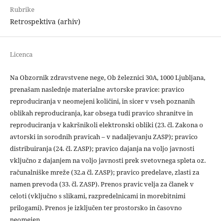
Rubrike
Retrospektiva (arhiv)
Licenca
Na Obzornik zdravstvene nege, Ob železnici 30A, 1000 Ljubljana,
prenašam naslednje materialne avtorske pravice: pravico
reproduciranja v neomejeni količini, in sicer v vseh poznanih
oblikah reproduciranja, kar obsega tudi pravico shranitve in
reproduciranja v kakršnikoli elektronski obliki (23. čl. Zakona o
avtorski in sorodnih pravicah – v nadaljevanju ZASP); pravico
distribuiranja (24. čl. ZASP); pravico dajanja na voljo javnosti
vključno z dajanjem na voljo javnosti prek svetovnega spleta oz.
računalniške mreže (32.a čl. ZASP); pravico predelave, zlasti za
namen prevoda (33. čl. ZASP). Prenos pravic velja za članek v
celoti (vključno s slikami, razpredelnicami in morebitnimi
prilogami). Prenos je izključen ter prostorsko in časovno
neomejen.