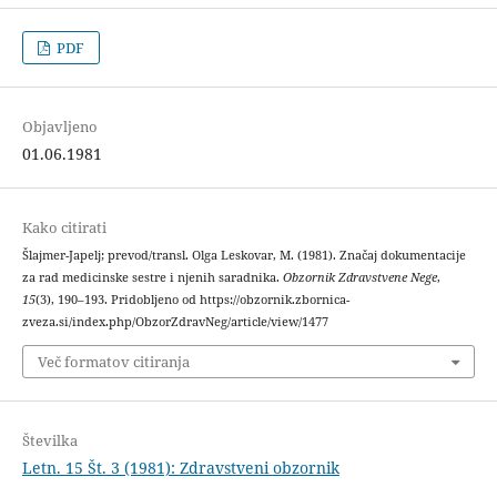
PDF
Objavljeno
01.06.1981
Kako citirati
Šlajmer-Japelj; prevod/transl. Olga Leskovar, M. (1981). Značaj dokumentacije
za rad medicinske sestre i njenih saradnika.
Obzornik Zdravstvene Nege
,
15
(3), 190–193. Pridobljeno od https://obzornik.zbornica-
zveza.si/index.php/ObzorZdravNeg/article/view/1477
Več formatov citiranja
Številka
Letn. 15 Št. 3 (1981): Zdravstveni obzornik