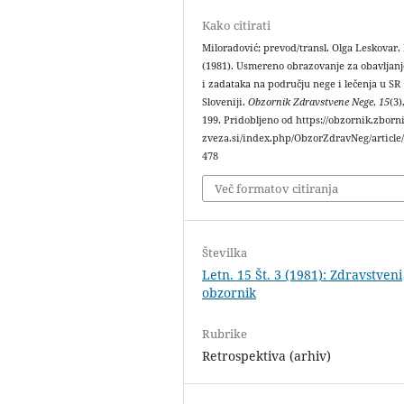
Kako citirati
Miloradović; prevod/transl. Olga Leskovar,
(1981). Usmereno obrazovanje za obavljanj
i zadataka na području nege i lečenja u SR
Sloveniji.
Obzornik Zdravstvene Nege
,
15
(3)
199. Pridobljeno od https://obzornik.zborni
zveza.si/index.php/ObzorZdravNeg/article
478
Več formatov citiranja
Številka
Letn. 15 Št. 3 (1981): Zdravstveni
obzornik
Rubrike
Retrospektiva (arhiv)