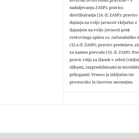
avtorski in sorodnih pravicah – v
nadaljevanju ZASP); pravico
distribuiranja (24. čl. ZASP); pravico
dajanja na voljo javnosti vključno z
dajanjem na voljo javnosti prek
svetovnega spleta oz. računalniške
(32.a čl. ZASP); pravico predelave, zl
za namen prevoda (33. čl. ZASP). Pr
pravic velja za članek v celoti (vklju
slikami, razpredelnicami in morebit
prilogami). Prenos je izključen ter
prostorsko in časovno neomejen.