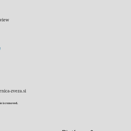
eview
o
rnica-zveza.si
kie is removed.