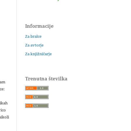
Informacije
Za bralce
Za avtorje
Za knjižničarje
Trenutna številka
šam
ce:
likah
vico
ikoli