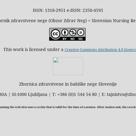
ISSN: 1318-2951 e-ISSN: 2350-4595
rnik zdravstvene nege (Obzor Zdrav Neg) = Slovenian Nursing R
This work is licensed under a
Creative Commons Attribution 4.0 licenc
Zbornica zdravstvene in babiške nege Slovenije
30A | SI-1000 Ljubljana | T: +386 (0)1 544 54 80 | E: tajnistvo@zbo
ning the web sites uses a cockie that is valid for the time of a session. After session end, the cooc