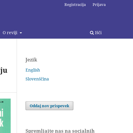
Registracija
Prijava
O reviji
Išči
Jezik
ju
English
Slovenščina
Oddaj nov prispevek
Spremljajte nas na socialnih