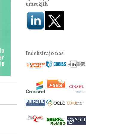
omrežjih
Indeksirajo nas