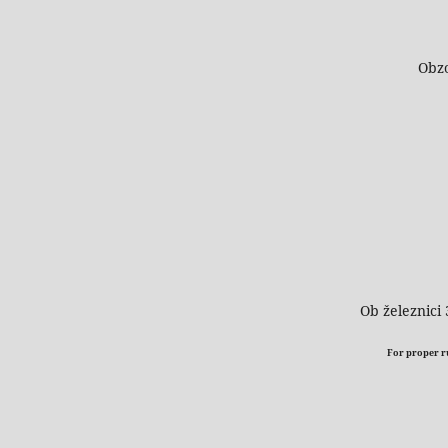
Obzo
Ob železnici 
For proper run