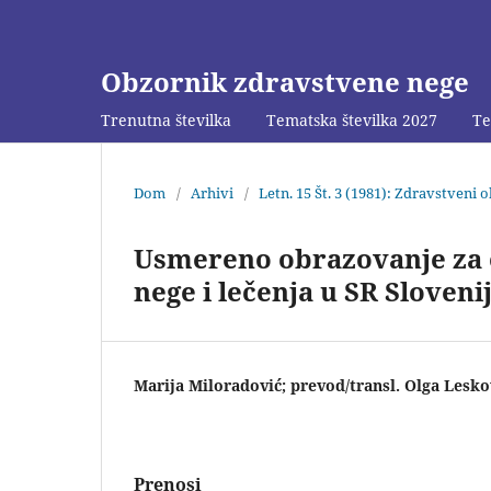
Obzornik zdravstvene nege
Trenutna številka
Tematska številka 2027
Te
Dom
/
Arhivi
/
Letn. 15 Št. 3 (1981): Zdravstveni 
Usmereno obrazovanje za o
nege i lečenja u SR Slovenij
Marija Miloradović; prevod/transl. Olga Lesk
Prenosi