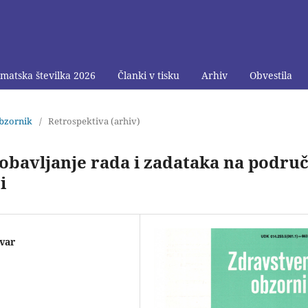
matska številka 2026
Članki v tisku
Arhiv
Obvestila
obzornik
/
Retrospektiva (arhiv)
bavljanje rada i zadataka na područ
i
ovar