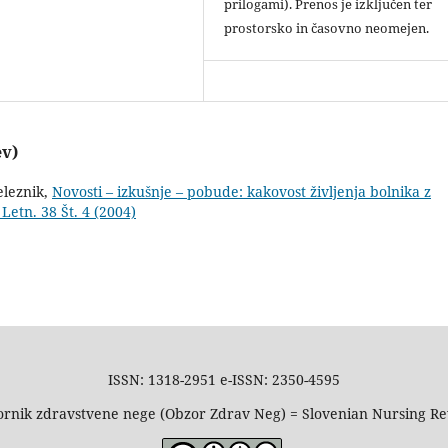
prilogami). Prenos je izključen ter
prostorsko in časovno neomejen.
ev)
eleznik,
Novosti – izkušnje – pobude: kakovost življenja bolnika z
etn. 38 Št. 4 (2004)
ISSN: 1318-2951 e-ISSN: 2350-4595
rnik zdravstvene nege (Obzor Zdrav Neg) = Slovenian Nursing R