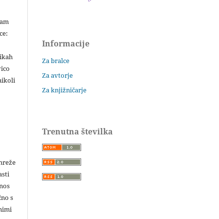
šam
ce:
Informacije
likah
Za bralce
vico
Za avtorje
ikoli
Za knjižničarje
Trenutna številka
 mreže
asti
enos
čno s
nimi