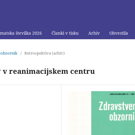
matska številka 2026
Članki v tisku
Arhiv
Obvestila
i obzornik
/
Retrospektiva (arhiv)
v v reanimacijskem centru