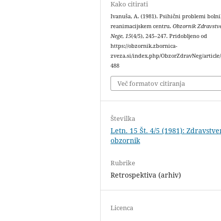
Kako citirati
Ivanuša, A. (1981). Psihični problemi bolni
reanimacijskem centru.
Obzornik Zdravstv
Nege
,
15
(4/5), 245–247. Pridobljeno od
https://obzornik.zbornica-
zveza.si/index.php/ObzorZdravNeg/article
488
Več formatov citiranja
Številka
Letn. 15 Št. 4/5 (1981): Zdravstve
obzornik
Rubrike
Retrospektiva (arhiv)
Licenca