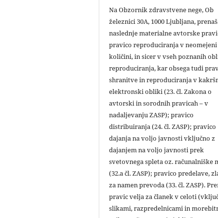
Na Obzornik zdravstvene nege, Ob
železnici 30A, 1000 Ljubljana, prena
naslednje materialne avtorske pravi
pravico reproduciranja v neomejeni
količini, in sicer v vseh poznanih ob
reproduciranja, kar obsega tudi pra
shranitve in reproduciranja v kakršn
elektronski obliki (23. čl. Zakona o
avtorski in sorodnih pravicah – v
nadaljevanju ZASP); pravico
distribuiranja (24. čl. ZASP); pravico
dajanja na voljo javnosti vključno z
dajanjem na voljo javnosti prek
svetovnega spleta oz. računalniške
(32.a čl. ZASP); pravico predelave, zl
za namen prevoda (33. čl. ZASP). Pr
pravic velja za članek v celoti (vklju
slikami, razpredelnicami in morebit