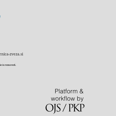
o
rnica-zveza.si
kie is removed.