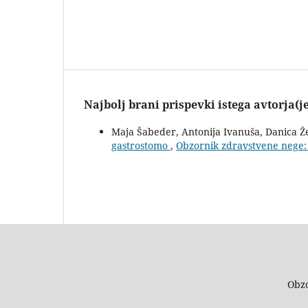
Najbolj brani prispevki istega avtorja(j
Maja Šabeder, Antonija Ivanuša, Danica Ž
gastrostomo
,
Obzornik zdravstvene nege: L
Obzo