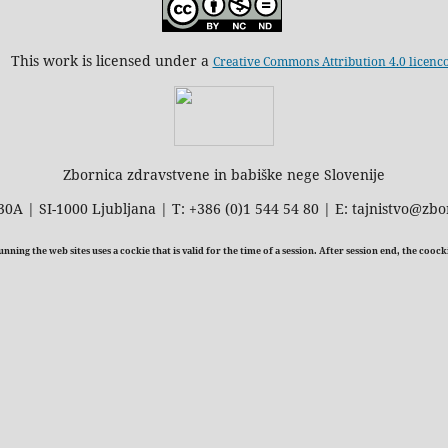
This work is licensed under a
Creative Commons Attribution 4.0 licenc
Zbornica zdravstvene in babiške nege Slovenije
30A | SI-1000 Ljubljana | T: +386 (0)1 544 54 80 | E: tajnistvo@zbo
ning the web sites uses a cockie that is valid for the time of a session. After session end, the cooc