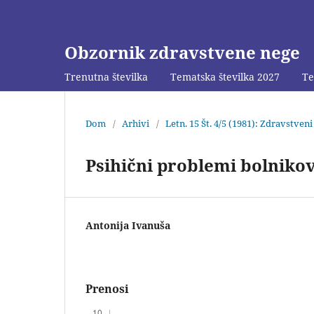
Obzornik zdravstvene nege
Trenutna številka
Tematska številka 2027
Te
Dom
/
Arhivi
/
Letn. 15 Št. 4/5 (1981): Zdravstven
Psihični problemi bolniko
Antonija Ivanuša
Prenosi