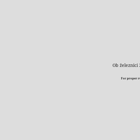
Ob železnici 
For proper run