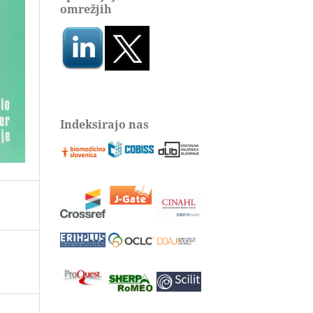
omrežjih
Indeksirajo nas